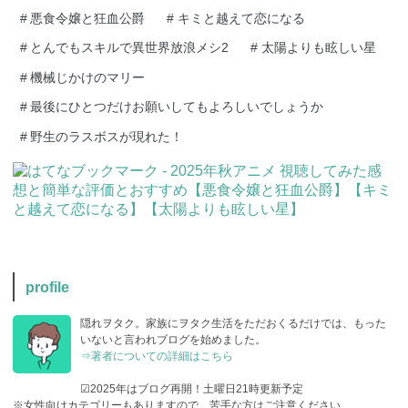
#
悪食令嬢と狂血公爵
#
キミと越えて恋になる
#
とんでもスキルで異世界放浪メシ2
#
太陽よりも眩しい星
#
機械じかけのマリー
#
最後にひとつだけお願いしてもよろしいでしょうか
#
野生のラスボスが現れた！
profile
隠れヲタク。家族にヲタク生活をただおくるだけでは、もった
いないと言われブログを始めました。
⇒著者についての詳細はこちら
☑2025年はブログ再開！土曜日21時更新予定
※女性向けカテゴリーもありますので、苦手な方はご注意ください