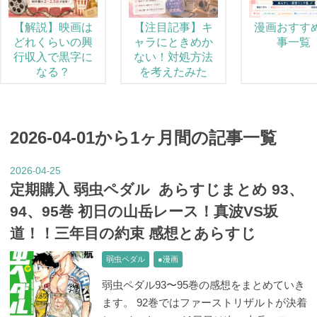
【解説】映画は
【注目記事】キ
漫画おすす
どれくらいの興
ャラにときめか
事一覧
行収入で黒字に
ない！対処方法
なる？
を考えたみた
2026-04-01から1ヶ月間の記事一覧
2026
04
25
-
-
定期購入 弱虫ペダル あらすじまとめ 93、
94、95巻 初日の山岳レース！真波VS坂
道！！三年目の約束 感想とあらすじ
弱虫ペダル
●漫画
弱虫ペダル93〜95巻の感想をまとめていき
ます。 92巻ではファーストリザルトが決着