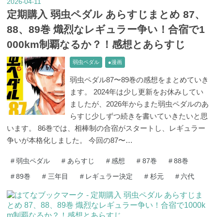
2026
04
11
-
-
定期購入 弱虫ペダル あらすじまとめ 87、
88、89巻 熾烈なレギュラー争い！合宿で1
000km制覇なるか？！感想とあらすじ
弱虫ペダル
●漫画
弱虫ペダル87〜89巻の感想をまとめていき
ます。 2024年は少し更新をお休みしてい
ましたが、2026年からまた弱虫ペダルのあ
らすじ少しずつ続きを書いていきたいと思
います。 86巻では、相棒制の合宿がスタートし、レギュラー
争いが本格化しました。 今回の87〜…
#
弱虫ペダル
#
あらすじ
#
感想
#
87巻
#
88巻
#
89巻
#
三年目
#
レギュラー決定
#
杉元
#
六代