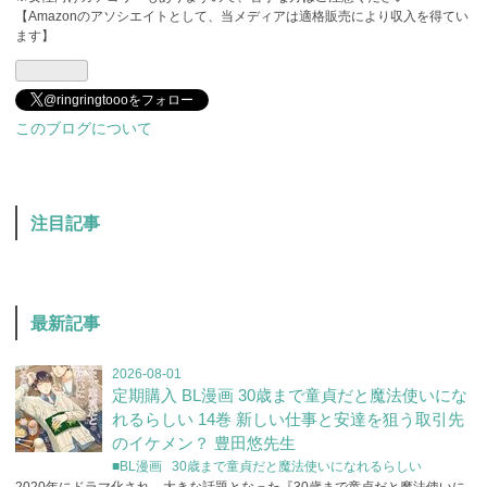
【Amazonのアソシエイトとして、当メディアは適格販売により収入を得てい
ます】
@ringringtoooをフォロー
このブログについて
注目記事
最新記事
2026-08-01
定期購入 BL漫画 30歳まで童貞だと魔法使いにな
れるらしい 14巻 新しい仕事と安達を狙う取引先
のイケメン？ 豊田悠先生
■BL漫画
30歳まで童貞だと魔法使いになれるらしい
2020年にドラマ化され、大きな話題となった『30歳まで童貞だと魔法使いに