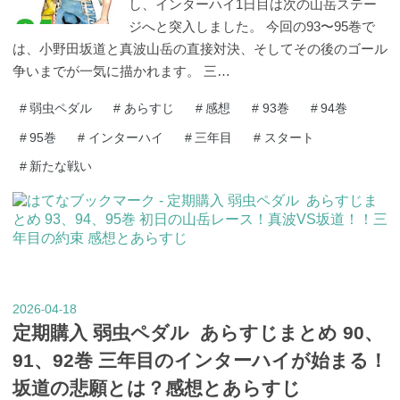
し、インターハイ1日目は次の山岳ステー
ジへと突入しました。 今回の93〜95巻で
は、小野田坂道と真波山岳の直接対決、そしてその後のゴール
争いまでが一気に描かれます。 三…
#
弱虫ペダル
#
あらすじ
#
感想
#
93巻
#
94巻
#
95巻
#
インターハイ
#
三年目
#
スタート
#
新たな戦い
2026
04
18
-
-
定期購入 弱虫ペダル あらすじまとめ 90、
91、92巻 三年目のインターハイが始まる！
坂道の悲願とは？感想とあらすじ