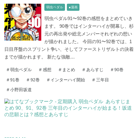
弱虫ペダル
●漫画
弱虫ペダル91〜92巻の感想をまとめていき
ます。 90巻ではインターハイが開幕し、杉
元の再出発や総北メンバーそれぞれの想い
が描かれました。 今回の91〜92巻では、1
日目序盤のスプリント争い、そしてファーストリザルトの決着
までが描かれます。 新たな強敵…
#
弱虫ペダル
#
感想
#
まとめ
#
あらすじ
#
90巻
#
91巻
#
92巻
#
インターハイ開始
#
三年目
#
小野田坂道