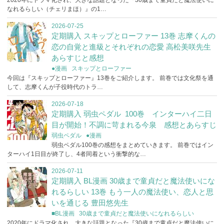
なれるらしい（チェリまほ）』の1…
2026-07-25
定期購入 スキップとローファー 13巻 志摩くんの
恋の自覚と進級とそれぞれの恋愛 高松美咲先生
あらすじと感想
●漫画
スキップとローファー
今回は『スキップとローファー』13巻をご紹介します。 前巻では文化祭を通
して、志摩くんが子役時代のトラ…
2026-07-18
定期購入 弱虫ペダル 100巻 インターハイ二日
目が開始！不調に苛まれる今泉 感想とあらすじ
弱虫ペダル
●漫画
弱虫ペダル100巻の感想をまとめていきます。 前巻ではイン
ターハイ1日目が終了し、4者同着という衝撃的な…
2026-07-11
定期購入 BL漫画 30歳まで童貞だと魔法使いにな
れるらしい 13巻 もう一人の魔法使い、恋人と思
いを通じる 豊田悠先生
■BL漫画
30歳まで童貞だと魔法使いになれるらしい
2020年にドラマ化され、大きな話題となった『30歳まで童貞だと魔法使いに